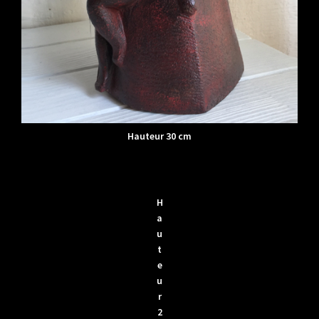
Hauteur 30 cm
H
a
u
t
e
u
r
2