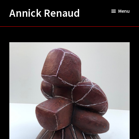
Passer
Annick Renaud
Menu
au
contenu
principal